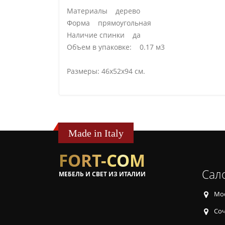
Материалы дерево
Форма прямоугольная
Наличие спинки да
Объем в упаковке: 0.17 м3
Размеры: 46x52x94 см.
Made in Italy
FORT-COM
Сал
МЕБЕЛЬ И СВЕТ ИЗ ИТАЛИИ
Мос
Соч