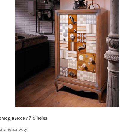
омод высокий Cibeles
ена по запросу