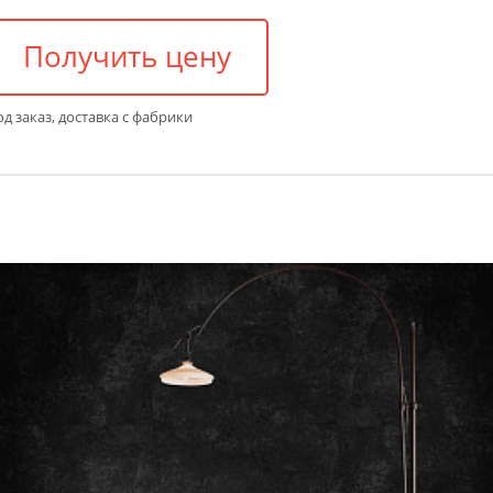
Получить цену
д заказ, доставка с фабрики