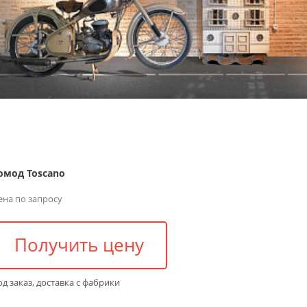
омод Toscano
ена по запросу
Получить цену
д заказ, доставка с фабрики