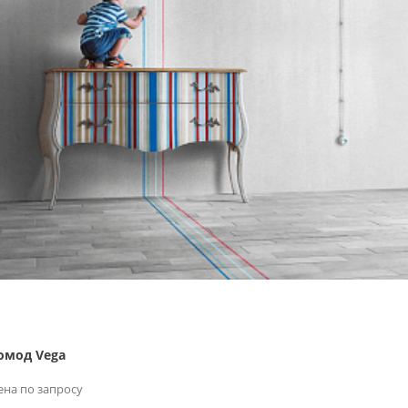
омод Vega
ена по запросу