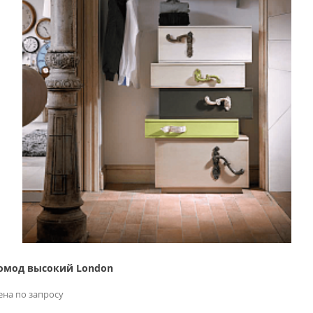
омод высокий London
ена по запросу