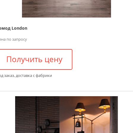
омод London
ена по запросу
Получить цену
д заказ, доставка с фабрики