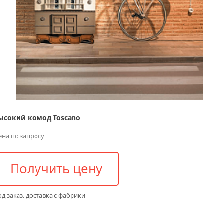
ысокий комод Toscano
ена по запросу
Получить цену
д заказ, доставка с фабрики