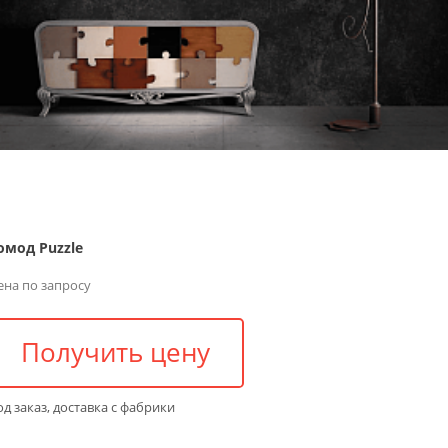
омод Puzzle
ена по запросу
Получить цену
д заказ, доставка с фабрики