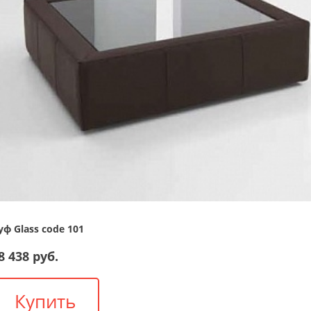
уф Glass code 101
8 438 руб.
Купить