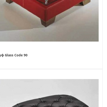
уф Glass Code 90