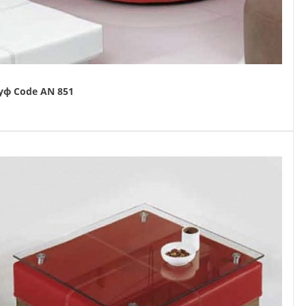
уф Code AN 851