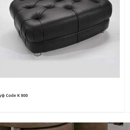
уф Code K 800