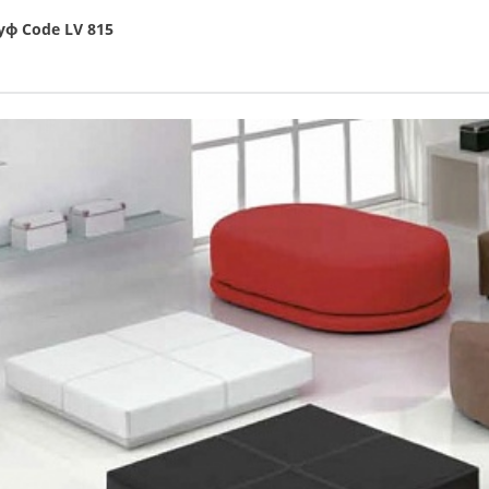
уф Code LV 815