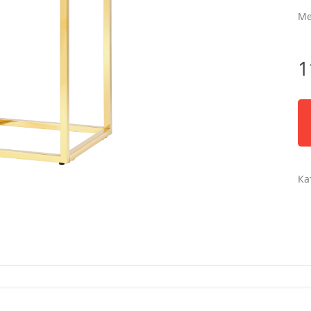
Ме
1
Ка