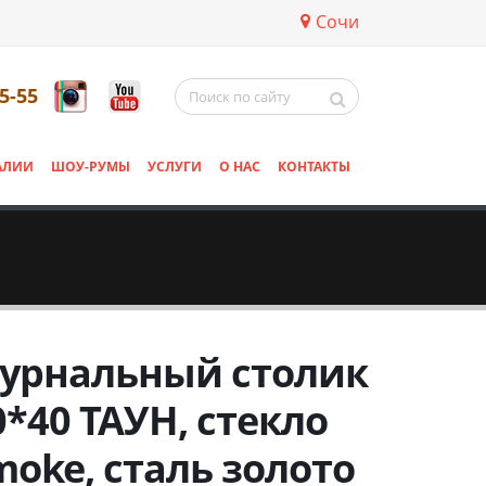
Сочи
5-55
АЛИИ
ШОУ-РУМЫ
УСЛУГИ
О НАС
КОНТАКТЫ
урнальный столик
0*40 ТАУН, стекло
moke, сталь золото