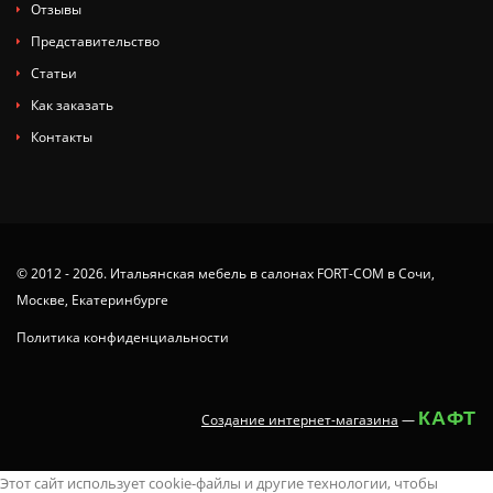
Отзывы
Представительство
Статьи
Как заказать
Контакты
© 2012 - 2026. Итальянская мебель в салонах FORT-COM в Сочи,
Москве, Екатеринбурге
Политика конфиденциальности
КАФТ
Создание интернет-магазина
—
tamil
x
animaltube
deshi
juy-
ang
you
ang
nude
neha
latest
سكس
masaladei
xx.videos
dissidia
Этот сайт использует cookie-файлы и другие технологии, чтобы