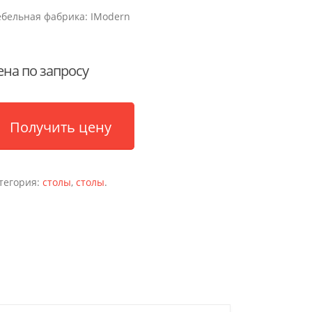
бельная фабрика:
IModern
ена по запросу
Получить цену
тегория:
столы
,
столы
.