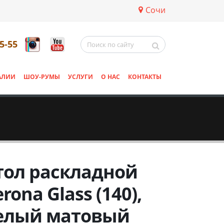
Сочи
5-55
АЛИИ
ШОУ-РУМЫ
УСЛУГИ
О НАС
КОНТАКТЫ
тол раскладной
rona Glass (140),
елый матовый