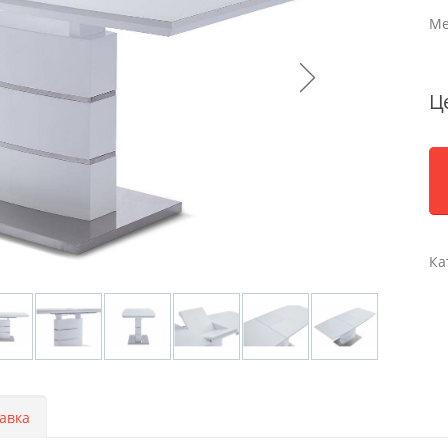
Ме
Ц
Ка
авка