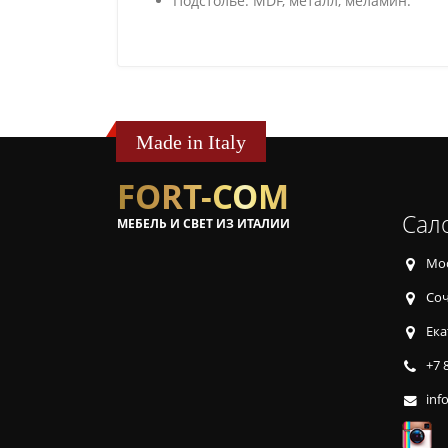
Подстолье: MDF, металл, меламин.
Made in Italy
FORT-COM
Сал
МЕБЕЛЬ И СВЕТ ИЗ ИТАЛИИ
Мос
Соч
Ека
+7 
inf