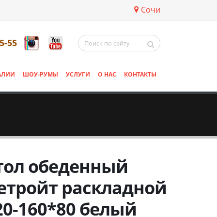
Сочи
5-55
АЛИИ
ШОУ-РУМЫ
УСЛУГИ
О НАС
КОНТАКТЫ
тол обеденный
етройт раскладной
20-160*80 белый