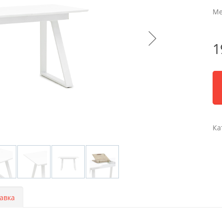
Ме
1
Ка
авка