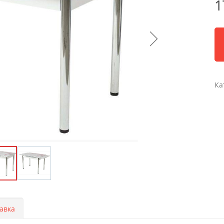
1
Ка
авка