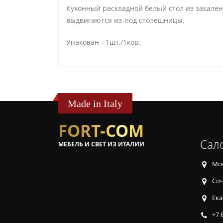
Кухонный раскладной белый стол из закаленн
выдвигаются из-под столешницы.
Упакован - 1шт./1кор.
Made in Italy
FORT-COM
Сал
МЕБЕЛЬ И СВЕТ ИЗ ИТАЛИИ
Мос
Соч
Ека
+7 