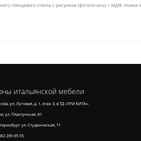
ого глянцевого стекла с рисунком (фотопечать) + МДФ. Ножки хр
оны итальянской мебели
ква, ул. Луговая, д. 1, этаж 3, в ТД «ТРИ КИТА».
и, ул. Пластунская, 81
теринбург ул. Студенческая, 11
862 295-95-55