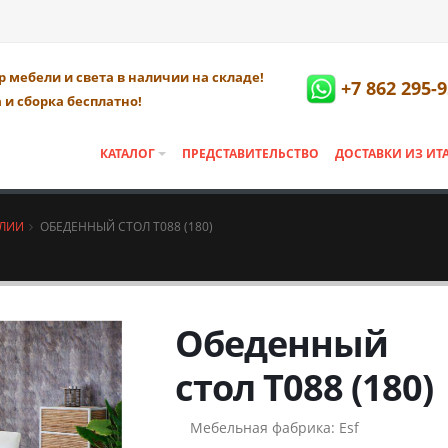
 мебели и света в наличии на складе!
+7 862 295-9
 и сборка бесплатно!
КАТАЛОГ
ПРЕДСТАВИТЕЛЬСТВО
ДОСТАВКИ ИЗ ИТ
АЛИИ
ОБЕДЕННЫЙ СТОЛ T088 (180)
Обеденный
стол T088 (180)
Мебельная фабрика:
Esf