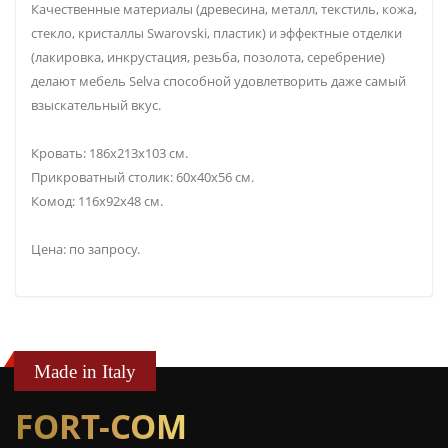
Качественные материалы (древесина, металл, текстиль, кожа,
стекло, кристаллы Swarovski, пластик) и эффектные отделки
(лакировка, инкрустация, резьба, позолота, серебрение)
делают мебель Selva способной удовлетворить даже самый
взыскательный вкус.
Кровать: 186x213x103 см.
Прикроватный столик: 60x40x56 см.
Комод: 116х92х48 см.
Цена: по запросу.
Made in Italy
FORT-COM