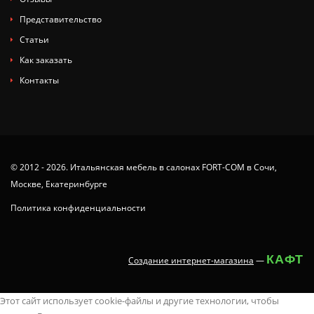
Представительство
Статьи
Как заказать
Контакты
© 2012 - 2026. Итальянская мебель в салонах FORT-COM в Сочи,
Москве, Екатеринбурге
Политика конфиденциальности
КАФТ
Создание интернет-магазина
—
tamil
x
animaltube
deshi
juy-
ang
you
ang
nude
neha
latest
سكس
masaladei
xx.videos
dissidia
Этот сайт использует cookie-файлы и другие технологии, чтобы