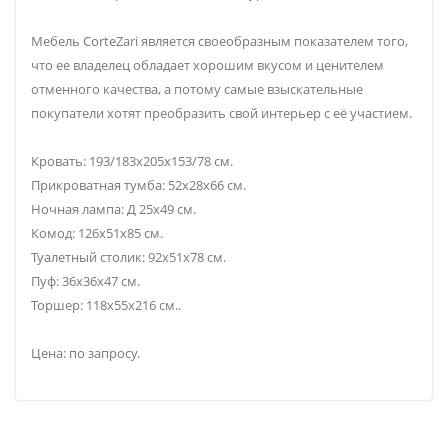
Мебель CorteZari является своеобразным показателем того,
что ее владелец обладает хорошим вкусом и ценителем
отменного качества, а потому самые взыскательные
покупатели хотят преобразить свой интерьер с её участием.
Кровать: 193/183х205х153/78 см.
Прикроватная тумба: 52х28х66 см.
Ночная лампа: Д 25х49 см.
Комод: 126х51х85 см.
Туалетный столик: 92х51х78 см.
Пуф: 36х36х47 см.
Торшер: 118х55х216 см..
Цена: по запросу.