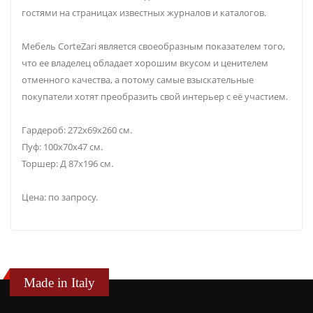
гостями на страницах известных журналов и каталогов.
Мебель CorteZari является своеобразным показателем того,
что ее владелец обладает хорошим вкусом и ценителем
отменного качества, а потому самые взыскательные
покупатели хотят преобразить свой интерьер с её участием.
Гардероб: 272х69х260 см.
Пуф: 100х70х47 см.
Торшер: Д 87х196 см.
Цена: по запросу.
Made in Italy