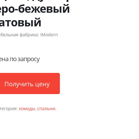
еро-бежевый
атовый
бельная фабрика:
IModern
ена по запросу
Получить цену
тегория:
комоды
,
спальни
.