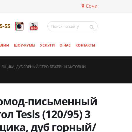
Сочи
5-55
АЛИИ
ШОУ-РУМЫ
УСЛУГИ
О НАС
КОНТАКТЫ
 3 ЯЩИКА, ДУБ ГОРНЫЙ/СЕРО-БЕЖЕВЫЙ МАТОВЫЙ
омод-письменный
ол Tesis (120/95) 3
щика, дуб горный/