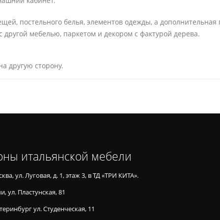
омашний кабинет.
щей, постельного белья, элементов одежды, а дополнительная п
с другой мебелью, паркетом и декором с фактурой дерева.
а другую сторону.
оны итальянской мебели
ква, ул. Луговая, д. 1, этаж 3, в ТД «ТРИ КИТА».
и, ул. Пластунская, 81
теринбург ул. Студенческая, 11