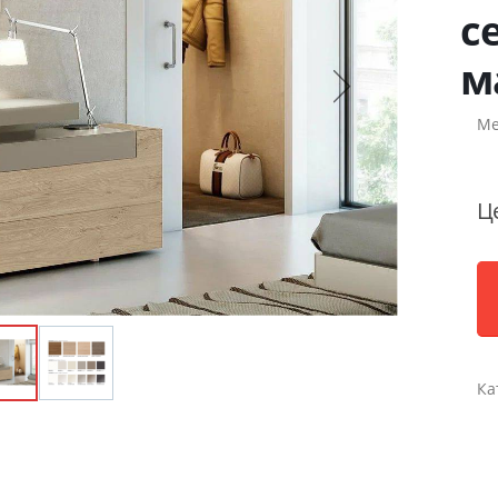
с
м
Ме
Ц
Ка