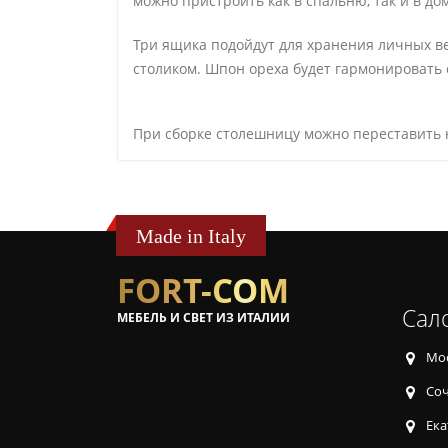
можно пристроить как в спальню, так и в д
Три ящика подойдут для хранения личных ве
столиком. Шпон ореха будет гармонировать 
При сборке столешницу можно переставить н
Made in Italy
FORT-COM
Сал
МЕБЕЛЬ И СВЕТ ИЗ ИТАЛИИ
Мос
Соч
Ека