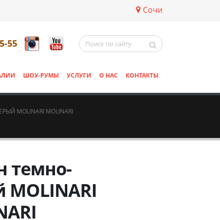
Сочи
5-55
АЛИИ
ШОУ-РУМЫ
УСЛУГИ
О НАС
КОНТАКТЫ
РЫЙ MOLINARI MOLINARI
н темно-
й MOLINARI
NARI