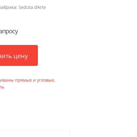
фабрика:
Seduta d’Arte
апросу
чить цену
диваны прямые и угловые
,
ль
.