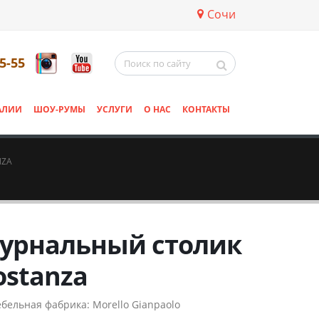
Сочи
5-55
АЛИИ
ШОУ-РУМЫ
УСЛУГИ
О НАС
КОНТАКТЫ
NZA
урнальный столик
ostanza
бельная фабрика:
Morello Gianpaolo