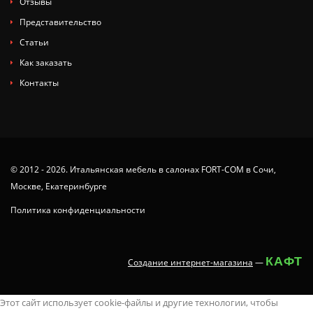
Отзывы
Представительство
Статьи
Как заказать
Контакты
© 2012 - 2026. Итальянская мебель в салонах FORT-COM в Сочи,
Москве, Екатеринбурге
Политика конфиденциальности
КАФТ
Создание интернет-магазина
—
tamil
x
animaltube
deshi
juy-
ang
you
ang
nude
neha
latest
سكس
masaladei
xx.videos
dissidia
Этот сайт использует cookie-файлы и другие технологии, чтобы