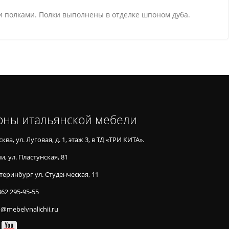
 полками. Полки выполнены в отделке шпоном дуба.
оны итальянской мебели
ква, ул. Луговая, д. 1, этаж 3, в ТД «ТРИ КИТА».
и, ул. Пластунская, 81
теринбург ул. Студенческая, 11
862 295-95-55
o@mebelvnalichii.ru